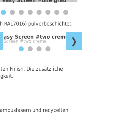
easy Screen #one grau
h RAL7016) pulverbeschichtet.
easy Screen #two creme
❯
en Finish. Die zusätzliche
gkeit.
Bambusfasern und recycelten