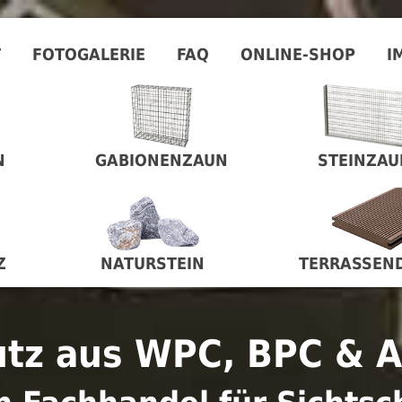
T
FOTOGALERIE
FAQ
ONLINE-SHOP
I
N
GABIONENZAUN
STEINZAU
Z
NATURSTEIN
TERRASSEN
utz aus WPC, BPC & 