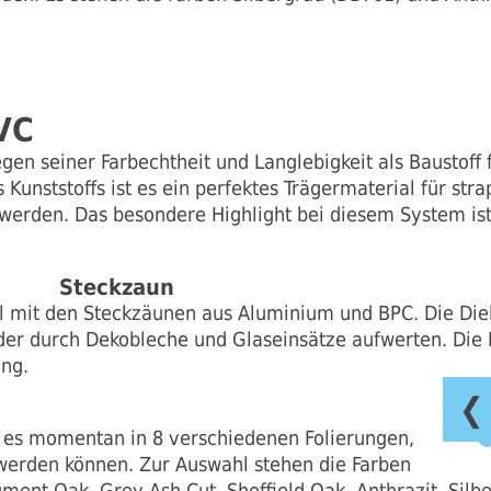
VC
gen seiner Farbechtheit und Langlebigkeit als Baustoff
 Kunststoffs ist es ein perfektes Trägermaterial für stra
 werden. Das besondere Highlight bei diesem System is
Steckzaun
l mit den Steckzäunen aus Aluminium und BPC. Die Diel
er durch Dekobleche und Glaseinsätze aufwerten. Die 
ang.
❮
 es momentan in 8 verschiedenen Folierungen,
werden können. Zur Auswahl stehen die Farben
ent Oak, Grey Ash Cut, Sheffield Oak, Anthrazit, Silbe