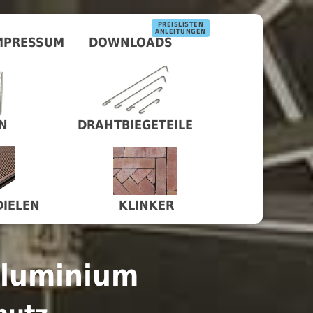
PREISLISTEN
ANLEITUNGEN
MPRESSUM
DOWNLOADS
N
DRAHTBIEGETEILE
DIELEN
KLINKER
Aluminium