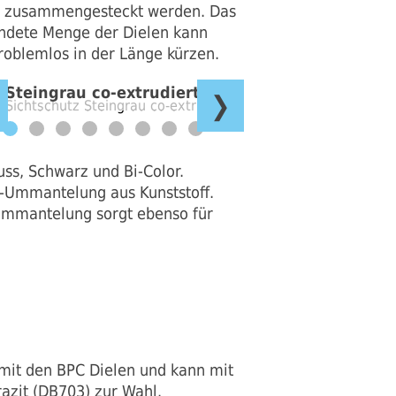
em zusammengesteckt werden. Das
endete Menge der Dielen kann
roblemlos in der Länge kürzen.
Steingrau co-extrudiert
❯
uss, Schwarz und Bi-Color.
z-Ummantelung aus Kunststoff.
Ummantelung sorgt ebenso für
 mit den BPC Dielen und kann mit
azit (DB703) zur Wahl.